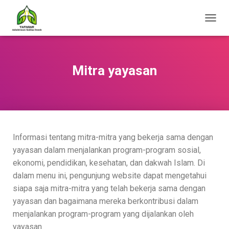
T
O
G
G
L
Mitra yayasan
E
N
A
V
I
G
A
Informasi tentang mitra-mitra yang bekerja sama dengan
T
yayasan dalam menjalankan program-program sosial,
I
O
ekonomi, pendidikan, kesehatan, dan dakwah Islam. Di
N
dalam menu ini, pengunjung website dapat mengetahui
siapa saja mitra-mitra yang telah bekerja sama dengan
yayasan dan bagaimana mereka berkontribusi dalam
menjalankan program-program yang dijalankan oleh
yayasan.