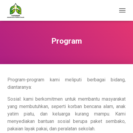
T
O
G
G
L
Program
E
N
A
V
I
G
A
Program-program kami meliputi berbagai bidang,
T
diantaranya:
I
O
Sosial: kami berkomitmen untuk membantu masyarakat
N
yang membutuhkan, seperti korban bencana alam, anak
yatim piatu, dan keluarga kurang mampu. Kami
menyediakan bantuan sosial berupa paket sembako,
pakaian layak pakai, dan peralatan sekolah.